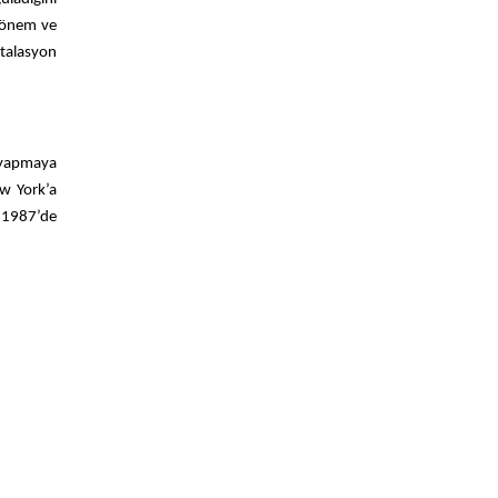
dönem ve
talasyon
 yapmaya
ew York’a
ı, 1987’de