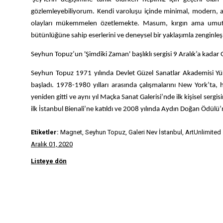
gözlemleyebiliyorum. Kendi varoluşu içinde minimal, modern, 
olayları mükemmelen özetlemekte. Masum, kırgın ama umutlu v
bütünlüğüne sahip eserlerini ve deneysel bir yaklaşımla zenginleş
Seyhun Topuz’un
'Şimdiki Zaman'
başlıklı sergisi 9 Aralık’a kadar
Seyhun Topuz 1971 yılında Devlet Güzel Sanatlar Akademisi 
başladı. 1978-1980 yılları arasında çalışmalarını New York’ta, 
yeniden gitti ve aynı yıl Maçka Sanat Galerisi’nde ilk kişisel sergi
ilk İstanbul Bienali’ne katıldı ve 2008 yılında Aydın Doğan Ödülü’
Etiketler:
Magnet, Seyhun Topuz, Galeri Nev İstanbul, ArtUnlimited
Aralık 01, 2020
Listeye dön