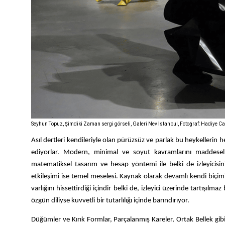
Seyhun Topuz, Şimdiki Zaman sergi görseli, Galeri Nev İstanbul, Fotoğraf: Hadiye C
Asıl dertleri kendileriyle olan pürüzsüz ve parlak bu heykelleri
ediyorlar.
Modern, minimal ve soyut kavramlarını maddesel bi
matematiksel tasarım ve hesap yöntemi ile belki de izleyicisi
etkileşimi ise temel meselesi. Kaynak olarak devamlı kendi biçim
varlığını hissettirdiği içindir belki de, izleyici üzerinde tartış
özgün diliyse kuvvetli bir tutarlılığı içinde barındırıyor.
Düğümler ve Kırık Formlar, Parçalanmış Kareler, Ortak Bellek gibi