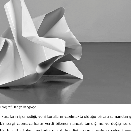
, Fotoğraf: Hadiye Cangökçe
an kuralların işlemediği, yeni kuralların yazılmakta olduğu bir ara zamandan 
 bir sergi yapmaya karar verdi bilemem ancak tanıdığımız ve değişmez d
an bir hayatta kalma metodu olarak kendini akışına bırakma eylemi uygu