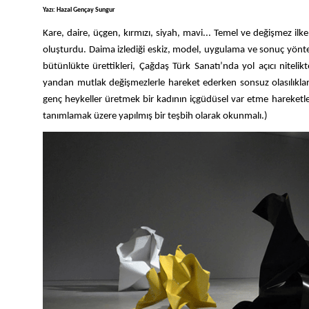
Yazı: Hazal Gençay Sungur
Kare, daire, üçgen, kırmızı, siyah, mavi... Temel ve değişmez il
oluşturdu. Daima izlediği eskiz, model, uygulama ve sonuç yöntem
bütünlükte ürettikleri, Çağdaş Türk Sanatı’nda yol açıcı nite
yandan mutlak değişmezlerle hareket ederken sonsuz olasılıklar i
genç heykeller üretmek bir kadının içgüdüsel var etme hareketle
tanımlamak üzere yapılmış bir teşbih olarak okunmalı.)