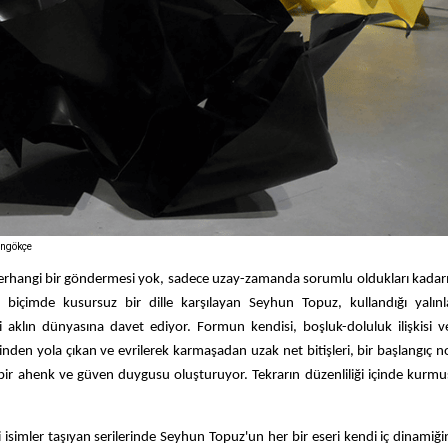
angökçe
n herhangi bir göndermesi yok, sadece uzay-zamanda sorumlu oldukları kadarı
çimde kusursuz bir dille karşılayan Seyhun Topuz, kullandığı yalınlaş
ni aklın dünyasına davet ediyor. Formun kendisi, boşluk-doluluk ilişkisi
inden yola çıkan ve evrilerek karmaşadan uzak net bitişleri, bir başlangıç n
ılmaz bir ahenk ve güven duygusu oluşturuyor. Tekrarın düzenliliği içinde kurm
 isimler taşıyan serilerinde Seyhun Topuz'un her bir eseri kendi iç dinamiği