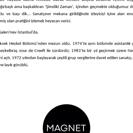
ağırbaşlı ama başkaldıran 'Şimdiki Zaman', içinden geçmekte olduğumuz 
e başı dik... Sanatçının mekana girildiğinde izleyiciyi içine alan ens
miş olan pratiğini izlemek heyecan verici.
 Galeri Nev İstanbul’da.
Yüksek Heykel Bölümü’nden mezun oldu. 1974’te aynı bölümde asistanlık
heykeltıraş Jose de Creeft ile sürdürdü; 1983’te bir yıl geçirmek üzere N
sini açtı. 1972 yılından başlayarak çeşitli grup sergilerine davet edilen sanatç
ne layık görüldü.