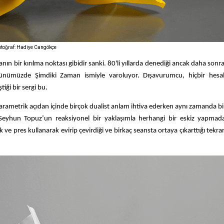
Fotoğraf: Hadiye Cangökçe
nın bir kırılma noktası gibidir sanki. 80'li yıllarda denediği ancak daha sonr
de günümüzde Şimdiki Zaman ismiyle varoluyor.
Dışavurumcu, hiçbir hesab
iği bir sergi bu.
arametrik açıdan içinde birçok dualist anlam ihtiva ederken aynı zamanda bi
. Seyhun Topuz’un reaksiyonel bir yaklaşımla herhangi bir eskiz yapmad
kmak ve pres kullanarak evirip çevirdiği ve birkaç seansta ortaya çıkarttığı tek