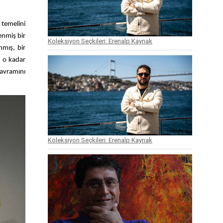
 temelini
enmiş bir
Koleksiyon Seçkileri: Erenalp Kaynak
nmış, bir
r o kadar
kavramını
Koleksiyon Seçkileri: Erenalp Kaynak