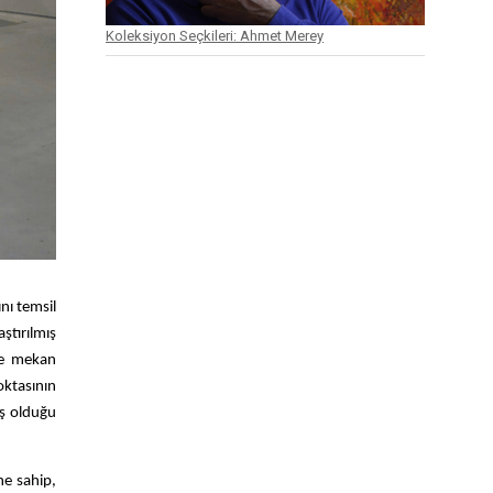
Koleksiyon Seçkileri: Ahmet Merey
nı temsil
tırılmış
 ve mekan
oktasının
uş olduğu
ne sahip,