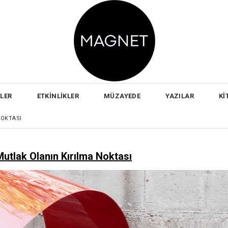
RLER
ETKİNLİKLER
MÜZAYEDE
YAZILAR
Kİ
NOKTASI
utlak Olanın Kırılma Noktası