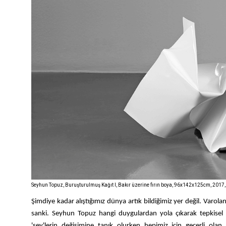
Seyhun Topuz, Buruşturulmuş Kağıt I, Bakır üzerine fırın boya, 96x142x125cm, 2017
Şimdiye kadar alıştığımız dünya artık bildiğimiz yer değil. Varol
sanki. Seyhun Topuz hangi duygulardan yola çıkarak tepkisel
'şey'lerin değişimine tanık olurken hepimiz için geçerli ol