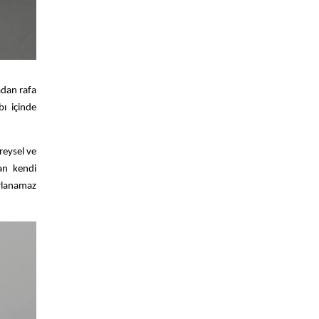
adan rafa
ı içinde
reysel ve
an kendi
rarlanamaz