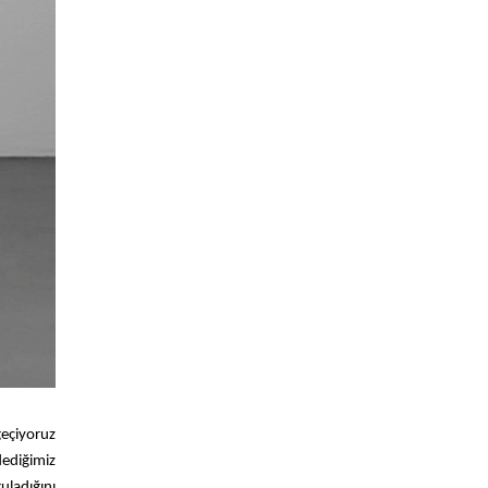
geçiyoruz
ediğimiz
ladığını