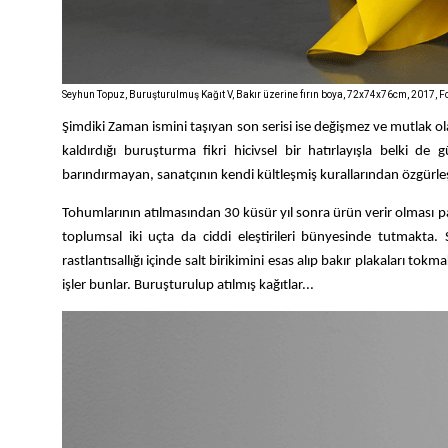
Seyhun Topuz, Buruşturulmuş Kağıt V, Bakır üzerine fırın boya, 72x74x76cm, 2017, 
Şimdiki Zaman ismini taşıyan son serisi ise değişmez ve mutlak ola
kaldırdığı buruşturma fikri hicivsel bir hatırlayışla belki 
barındırmayan, sanatçının kendi kültleşmiş kurallarından özgürleşt
Tohumlarının atılmasından 30 küsür yıl sonra ürün verir olması p
toplumsal iki uçta da ciddi eleştirileri bünyesinde tutmakta
rastlantısallığı içinde salt birikimini esas alıp bakır plakaları to
işler bunlar. Buruşturulup atılmış kağıtlar...