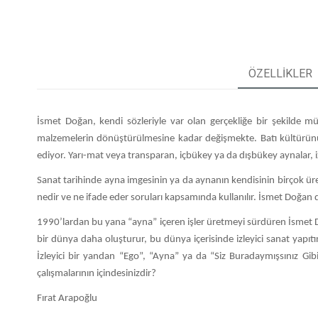
ÖZELLIKLER
İsmet Doğan, kendi sözleriyle var olan gerçekliğe bir şekilde 
malzemelerin dönüştürülmesine kadar değişmekte. Batı kültürünün
ediyor. Yarı-mat veya transparan, içbükey ya da dışbükey aynalar, i
Sanat tarihinde ayna imgesinin ya da aynanın kendisinin birçok üre
nedir ve ne ifade eder soruları kapsamında kullanılır. İsmet Doğan d
1990’lardan bu yana “ayna” içeren işler üretmeyi sürdüren İsmet D
bir dünya daha oluşturur, bu dünya içerisinde izleyici sanat yapıt
İzleyici bir yandan “Ego”, “Ayna” ya da “Siz Buradaymışsınız Gibi
çalışmalarının içindesinizdir?
Fırat Arapoğlu