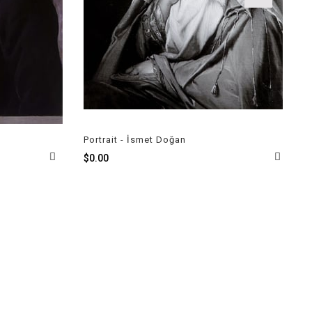
Portrait - İsmet Doğan
Portrait -
$0.00
$0.00