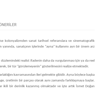
ÖNERILER
se kolonyalizmden sanat tarihsel referanslara ve sinematografik
yanında, sanatçının işlerinde “ayna” kullanımı ayrı bir önem arz
 düzlemindeki realist ifadenin daha da vurgulanması için ya da reel
yerek, bir tür “görülemeyenin” gösterilmesini realize etmektedir.
laklığını kavramasından ileri gelmekte gibidir. Ayna böylece başka
mge, üretimin bir parçası olarak aynı zamanda farklılaşmaya başlar.
r ikili bir derinlik kazanmış olmaktadır ve işte artık İsmet Doğan