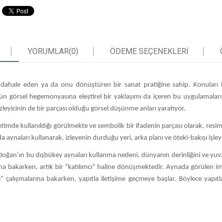
YORUMLAR
(0)
ÖDEME SEÇENEKLERI
müdahale eden ya da onu dönüştüren bir sanat pratiğine sahip. Konuları i
 görsel hegemonyasına eleştirel bir yaklaşımı da içeren bu uygulamaların 
zleyicinin de bir parçası olduğu görsel düşünme anları yaratıyor.
timde kullanıldığı görülmekte ve sembolik bir ifadenin parçası olarak, resim
a aynaları kullanarak, izleyenin durduğu yeri, arka planı ve öteki-bakışı işle
oğan’ın bu dışbükey aynaları kullanma nedeni, dünyanın derinliğini ve yuvar
ına bakarken, artık bir “katılımcı” haline dönüşmektedir. Aynada görülen i
” çalışmalarına bakarken, yapıtla iletişime geçmeye başlar. Böylece yapıtla