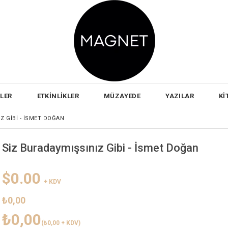
RLER
ETKİNLİKLER
MÜZAYEDE
YAZILAR
Kİ
Z GIBI - İSMET DOĞAN
Siz Buradaymışsınız Gibi - İsmet Doğan
$0.00
+ KDV
₺0,00
₺0,00
(₺0,00 + KDV)