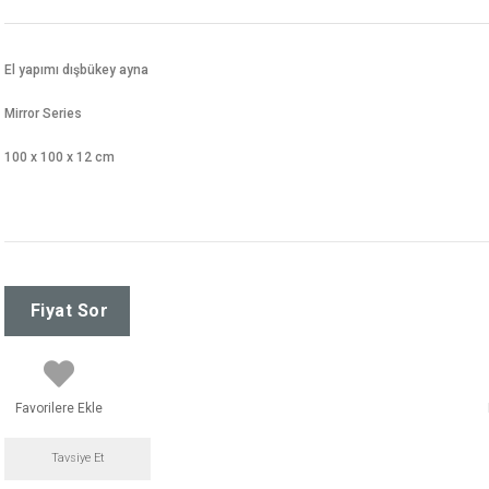
El yapımı dışbükey ayna
Mirror Series
100 x 100 x 12 cm
Favorilere Ekle
Tavsiye Et