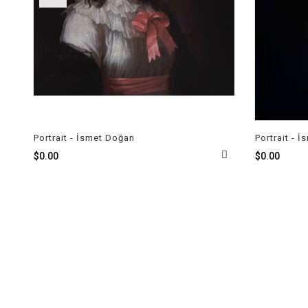
rtrait - İsmet Doğan
Portrait - İsmet Doğa
.00
$0.00