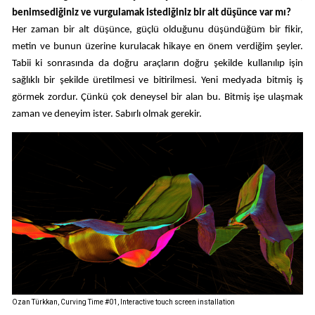
benimsediğiniz ve vurgulamak istediğiniz bir alt düşünce var mı?
Her zaman bir alt düşünce, güçlü olduğunu düşündüğüm bir fikir,
metin ve bunun üzerine kurulacak hikaye en önem verdiğim şeyler.
Tabii ki sonrasında da doğru araçların doğru şekilde kullanılıp işin
sağlıklı bir şekilde üretilmesi ve bitirilmesi. Yeni medyada bitmiş iş
görmek zordur. Çünkü çok deneysel bir alan bu. Bitmiş işe ulaşmak
zaman ve deneyim ister. Sabırlı olmak gerekir.
Ozan Türkkan, Curving Time #01, Interactive touch screen installation