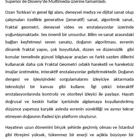
Superior de Disseny'de Multimedia üzerine tamamladı.
Ozan Türkkan’ın genel ilgi alanı, deneysel medya ve dijital sanat olup
çalışmaları özellikle generative (jeneratif) sanat, algoritmik sanat,
fraktal geometri, deneysel video ve enstalasyonlar üzerinde
yoğunlaşmaktadır. Ses önemli bir unsurdur. Bilim ve sanat arasındaki
bağları keşfetmeyi seven sanatçı, doğanın algoritması, evrenin
dinamik fraktal yapısı, çok boyutluluk, düzen ve düzensizlik gibi
konular temelinde güncel bilgisayar araçları ve farklı yazılım dillerini
kullanarak daha çok Fraktal Geometri odaklı hareketli ve hareketsiz
imajlar üretmekte, interaktif enstalasyonlar geliştirmektedir. Doğanın
dengesi ve işleyişindeki sorgulamalarını izleyiciye aktarmada
teknolojiyi bir kanvas gibi kullanır. İlgi çekici interaktif
enstalasyonlarında kontrolü ve otoriteyi izleyici ile paylaşır. Hayatı
doğrusal ve keskin hatlar içerisinde algılamaya koşullandırılmış
düşünce yapımıza karşılık aslında evrenin sürekliliği ve aynıyı tekrar
etmeyen doğasının ifadesi için platform oluşturur.
Hayatının uzun dönemini birçok şehirde geçirmiş olması ve İstanbul
gibi titreşimi yüksek, tükenmez bir enerji ve açlıkla büyüyen bir