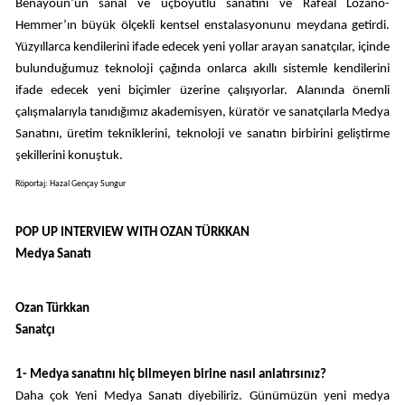
Benayoun’un sanal ve üçboyutlu sanatını ve Rafeal Lozano-
Hemmer’ın büyük ölçekli kentsel enstalasyonunu meydana getirdi.
Yüzyıllarca kendilerini ifade edecek yeni yollar arayan sanatçılar, içinde
bulunduğumuz teknoloji çağında onlarca akıllı sistemle kendilerini
ifade edecek yeni biçimler üzerine çalışıyorlar. Alanında önemli
çalışmalarıyla tanıdığımız akademisyen, küratör ve sanatçılarla Medya
Sanatını, üretim tekniklerini, teknoloji ve sanatın birbirini geliştirme
şekillerini konuştuk.
Röportaj: Hazal Gençay Sungur
POP UP INTERVIEW WITH OZAN TÜRKKAN
Medya Sanatı
Ozan Türkkan
Sanatçı
1- Medya sanatını hiç bilmeyen birine nasıl anlatırsınız?
Daha çok Yeni Medya Sanatı diyebiliriz. Günümüzün yeni medya