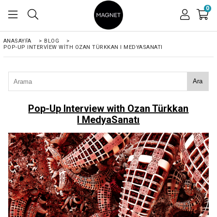
0
ANASAYFA
>
BLOG
>
POP-UP INTERVIEW WITH OZAN TÜRKKAN I MEDYASANATI
Ara
Pop-Up Interview with Ozan Türkkan
I MedyaSanatı