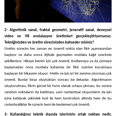
2- Algoritmik sanat, fraktal geometri, jeneratif sanat, deneysel
video ve VR enstalasyon üretimleri gerçekleştiriyorsunuz.
Tekniğinizden ve üretim sürecinizden bahseder misiniz?
Üretim sürecim her zaman en önemli nokta olan fikir aşamasından
başlıyor ve daha sonra dijitale geçmeden mutlaka kağıt üzerinde
şekilleniyor. Hikaye benim için çok önemli. Kodlamaya ya da çizmeye
başlamadan önce mutlaka kafamda bir fikir üzerine kurulmaya
başlayan bir hikayem oluyor. Metin ve işin iyi bir zemine oturması çok
önemli. Bunlar biraz oluştuktan sonrası ise detaylar. Algoritmanın
oluşturulması, fikrin görsel bir form olarak ortaya çıkması, bu sürece
random noktaların da katılması, yani rastlantısal oluşumların da işin
içine katılarak çekirdek kod ile hem kontrolüm altında hem de bu
raslantısallıklar ile sürecin beni de beslemesi çok önemli.
3- Kullandığınız teknik dışında işlerinizin ortak noktası nedir,