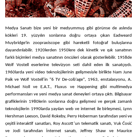
Medya Sanatı bize yeni bir medyummuş gibi görünse de aslında
kökleri 19. yüzyılın sonlarına doğru ortaya çıkan Eadweard
Muybridge'in zoopraxiscope gibi hareketli fotoğraf buluşlarına
dayandırılabilir. 1920lerden 1950lere dek kinetik ve ışık sanatının
farklı biçimleri medya sanatının öncüleri olarak gösterilebilir. 1958de
Wolf Vostell eserlerine televizyon seti dahil eden ilk sanatçıydı.
1960larda yeni video teknolojilerinin gelişmesiyle birlikte Nam June
Paik ve Wolf Vostell’in ''6 TV De-coll/age'', 1963, enstalasyonu, A.
Michael Noll ve E.A.T., Fluxus ve Happening gibi multimedya
performansları ve yeni medya sanat deneyleri ortaya çıktı. Bilgisayar
grafiklerinin 1980lerin sonlarına doğru gelişmesi ve gerçek zamanlı
teknolojilerin 1990larda yayılan web ve internet ile birleşmesi, Lynn
Hershman Leeson, David Rokeby, Perry Hoberman tarafından yeni ve
çeşitli interaktif sanatları, Roy Ascott’un telematik sanatı, Vuk Ćosić
ve Jodi tarafından İnternet sanatı, Jeffrey Shaw ve Maurice